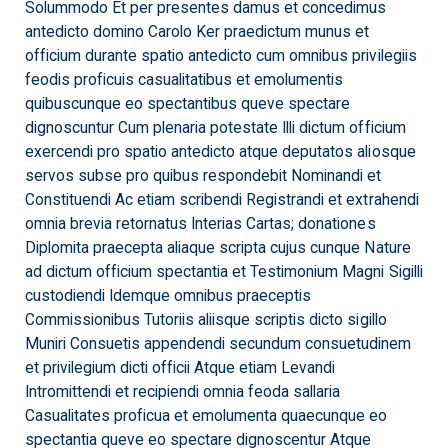
Solummodo Et per presentes damus et concedimus
antedicto domino Carolo Ker praedictum munus et
officium durante spatio antedicto cum omnibus privilegiis
feodis proficuis casualitatibus et emolumentis
quibuscunque eo spectantibus queve spectare
dignoscuntur Cum plenaria potestate Illi dictum officium
exercendi pro spatio antedicto atque deputatos aliosque
servos subse pro quibus respondebit Nominandi et
Constituendi Ac etiam scribendi Registrandi et extrahendi
omnia brevia retornatus Interias Cartas; donationes
Diplomita praecepta aliaque scripta cujus cunque Nature
ad dictum officium spectantia et Testimonium Magni Sigilli
custodiendi Idemque omnibus praeceptis
Commissionibus Tutoriis aliisque scriptis dicto sigillo
Muniri Consuetis appendendi secundum consuetudinem
et privilegium dicti officii Atque etiam Levandi
Intromittendi et recipiendi omnia feoda sallaria
Casualitates proficua et emolumenta quaecunque eo
spectantia queve eo spectare dignoscentur Atque