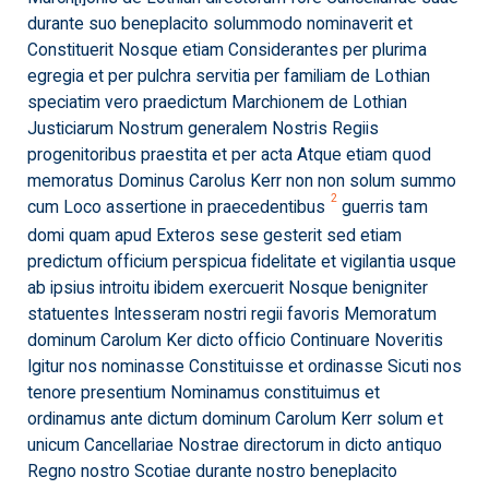
durante suo beneplacito solummodo nominaverit et
Constituerit Nosque etiam Considerantes per plurima
egregia et per pulchra servitia per familiam de Lothian
speciatim vero praedictum Marchionem de Lothian
Justiciarum Nostrum generalem Nostris Regiis
progenitoribus praestita et per acta Atque etiam quod
memoratus Dominus Carolus Kerr non non solum summo
2
cum Loco assertione in praecedentibus
guerris tam
domi quam apud Exteros sese gesterit sed etiam
predictum officium perspicua fidelitate et vigilantia usque
ab ipsius introitu ibidem exercuerit Nosque benigniter
statuentes Intesseram nostri regii favoris Memoratum
dominum Carolum Ker dicto officio Continuare Noveritis
Igitur nos nominasse Constituisse et ordinasse Sicuti nos
tenore presentium Nominamus constituimus et
ordinamus ante dictum dominum Carolum Kerr solum et
unicum Cancellariae Nostrae directorum in dicto antiquo
Regno nostro Scotiae durante nostro beneplacito