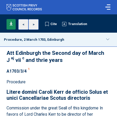
Cite
Translation
<
>
Procedure, 2 March 1703, Edinburgh
Att Edinburgh the Second day of March
aj
c
J
vii
and thrie years
1
A1703/3/4
Procedure
Litere domini Caroli Kerr de officio Solus et
unici Cancellariae Scotus directoris
Commission under the great Seall of this kingdome In
favors of Lord Charles Kerr to be director of her