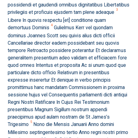
possidendi et gaudendi omnibus dignitatibus Libertatibus
3
privilegiis et proficuis ejusdem tam plene adeaque
Libere In quovis respectu [et] conditione quam
4
demortuus Dominis
Gulielmus Kerr vel quondam
dominus Joannes Scott seu quivis alius dicti officii
Cancellariae director eadem possidebant seu quovis
tempore Retroacto possidere poterantur Et declaramus
generalitem presentium adeo validam et efficiacem fore
quod omnes Intentus et proposita Ac si unum quod que
particulare dicto officio Relativum in presentibus
expresse inserertur Et denique in verbo principis
promittimus hanc mandatam Commissionem in proxima
sessione hujus vel Consequentis parliamenti dicti antiqui
Regni Nostri Ratificare In Cujus Rei Testimonium
presentibus Magnum Sigillum nostrum appendi
praecipimus apud aulam nostram de St James’s
5
Trigesimo
Nono die Mensis Januarii Anno domini
Millesimo septingentesimo tertio Anno regni nostri primo