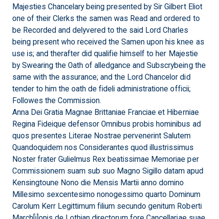
Majesties Chancelary being presented by Sir Gilbert Eliot
one of their Clerks the samen was Read and ordered to
be Recorded and delyvered to the said Lord Charles
being present who received the Samen upon his knee as
use is; and therafter did qualifie himself to her Majestie
by Swearing the Oath of alledgance and Subscrybeing the
same with the assurance; and the Lord Chancelor did
tender to him the oath de fideli administratione officii;
Followes the Commission.
Anna Dei Gratia Magnae Brittaniae Franciae et Hiberniae
Regina Fideique defensor Omnibus probis hominibus ad
quos presentes Literae Nostrae pervenerint Salutem
Quandoquidem nos Considerantes quod illustrissimus
Noster frater Gulielmus Rex beatissimae Memoriae per
Commissionem suam sub suo Magno Sigillo datam apud
Kensingtoune Nono die Mensis Martii anno domino
Millesimo sexcentesimo nonogessimo quarto Dominum
Carolum Kerr Legittimum filium secundo genitum Roberti
March[i]onis de Lothian directorum fore Cancellariae suae